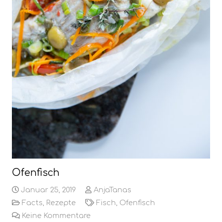
Ofenfisch
Januar 25, 2019
AnjaTanas
Facts
,
Rezepte
Fisch
,
Ofenfisch
Keine Kommentare