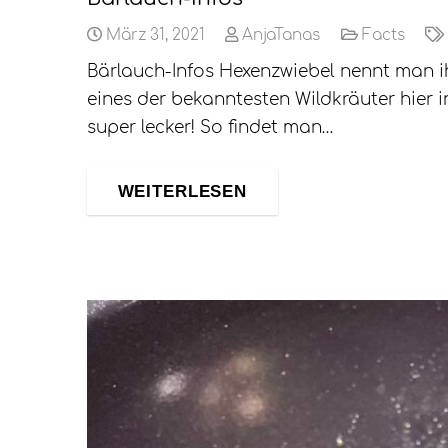
März 31, 2021
AnjaTanas
Facts
Bärlauch-Infos Hexenzwiebel nennt man ih
eines der bekanntesten Wildkräuter hier i
super lecker! So findet man…
WEITERLESEN