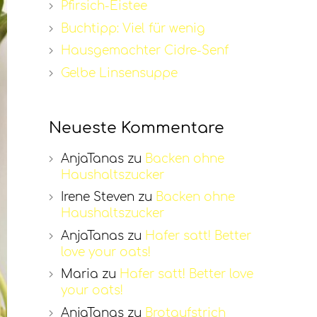
Pfirsich-Eistee
Buchtipp: Viel für wenig
Hausgemachter Cidre-Senf
Gelbe Linsensuppe
Neueste Kommentare
AnjaTanas
zu
Backen ohne
Haushaltszucker
Irene Steven
zu
Backen ohne
Haushaltszucker
AnjaTanas
zu
Hafer satt! Better
love your oats!
Maria
zu
Hafer satt! Better love
your oats!
AnjaTanas
zu
Brotaufstrich