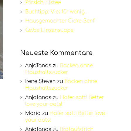
Pfirsich-Eistee
Buchtipp: Viel für wenig
Hausgemachter Cidre-Senf
Gelbe Linsensuppe
Neueste Kommentare
AnjaTanas
zu
Backen ohne
Haushaltszucker
Irene Steven
zu
Backen ohne
Haushaltszucker
AnjaTanas
zu
Hafer satt! Better
love your oats!
Maria
zu
Hafer satt! Better love
your oats!
AnjaTanas
zu
Brotaufstrich