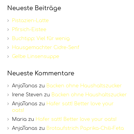
Neueste Beiträge
Pistazien-Latte
Pfirsich-Eistee
Buchtipp: Viel für wenig
Hausgemachter Cidre-Senf
Gelbe Linsensuppe
Neueste Kommentare
AnjaTanas
zu
Backen ohne Haushaltszucker
Irene Steven
zu
Backen ohne Haushaltszucker
AnjaTanas
zu
Hafer satt! Better love your
oats!
Maria
zu
Hafer satt! Better love your oats!
AnjaTanas
zu
Brotaufstrich Paprika-Chili-Feta