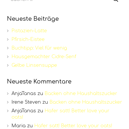
Neueste Beiträge
Pistazien-Latte
Pfirsich-Eistee
Buchtipp: Viel für wenig
Hausgemachter Cidre-Senf
Gelbe Linsensuppe
Neueste Kommentare
AnjaTanas
zu
Backen ohne Haushaltszucker
Irene Steven
zu
Backen ohne Haushaltszucker
AnjaTanas
zu
Hafer satt! Better love your
oats!
Maria
zu
Hafer satt! Better love your oats!