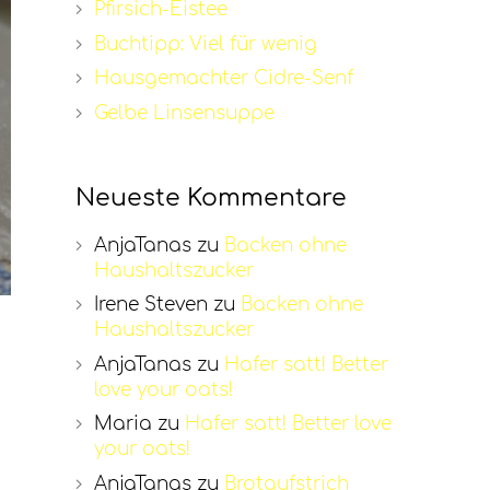
Pfirsich-Eistee
Buchtipp: Viel für wenig
Hausgemachter Cidre-Senf
Gelbe Linsensuppe
Neueste Kommentare
AnjaTanas
zu
Backen ohne
Haushaltszucker
Irene Steven
zu
Backen ohne
Haushaltszucker
AnjaTanas
zu
Hafer satt! Better
love your oats!
Maria
zu
Hafer satt! Better love
your oats!
AnjaTanas
zu
Brotaufstrich