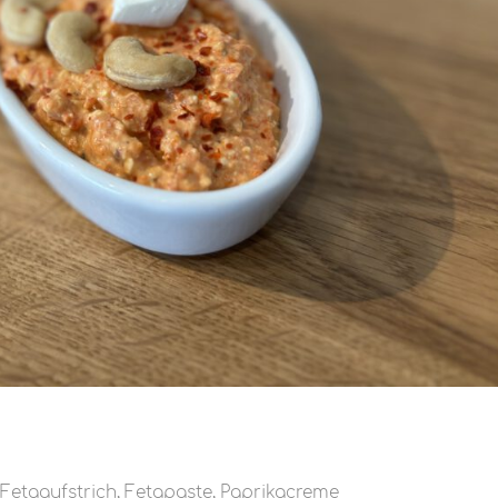
Fetaaufstrich
,
Fetapaste
,
Paprikacreme