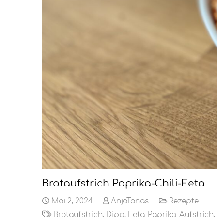
Brotaufstrich Paprika-Chili-Feta
Mai 2, 2024
AnjaTanas
Rezepte
Brotaufstrich
,
Dipp
,
Feta-Paprika-Aufstrich
,