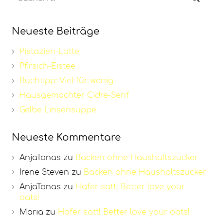
Neueste Beiträge
Pistazien-Latte
Pfirsich-Eistee
Buchtipp: Viel für wenig
Hausgemachter Cidre-Senf
Gelbe Linsensuppe
Neueste Kommentare
AnjaTanas
zu
Backen ohne Haushaltszucker
Irene Steven
zu
Backen ohne Haushaltszucker
AnjaTanas
zu
Hafer satt! Better love your
oats!
Maria
zu
Hafer satt! Better love your oats!