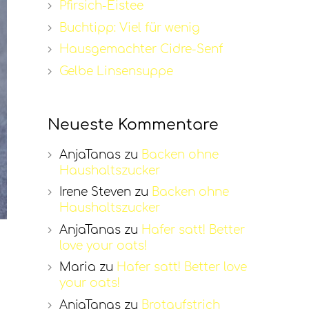
Pfirsich-Eistee
Buchtipp: Viel für wenig
Hausgemachter Cidre-Senf
Gelbe Linsensuppe
Neueste Kommentare
AnjaTanas
zu
Backen ohne
Haushaltszucker
Irene Steven
zu
Backen ohne
Haushaltszucker
AnjaTanas
zu
Hafer satt! Better
love your oats!
Maria
zu
Hafer satt! Better love
your oats!
AnjaTanas
zu
Brotaufstrich