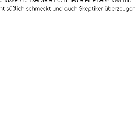
chüssel? Ich serviere Euch heute eine Reis-Bowl mit
cht süßlich schmeckt und auch Skeptiker überzeuge