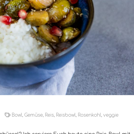
Bowl
,
Gemüse
,
Reis
,
Reisbowl
,
Rosenkohl
,
veggie