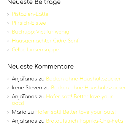
Neueste Beiträge
Pistazien-Latte
Pfirsich-Eistee
Buchtipp: Viel für wenig
Hausgemachter Cidre-Senf
Gelbe Linsensuppe
Neueste Kommentare
AnjaTanas
zu
Backen ohne Haushaltszucker
Irene Steven
zu
Backen ohne Haushaltszucker
AnjaTanas
zu
Hafer satt! Better love your
oats!
Maria
zu
Hafer satt! Better love your oats!
AnjaTanas
zu
Brotaufstrich Paprika-Chili-Feta