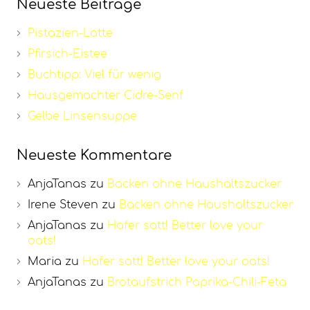
Neueste Beiträge
Pistazien-Latte
Pfirsich-Eistee
Buchtipp: Viel für wenig
Hausgemachter Cidre-Senf
Gelbe Linsensuppe
Neueste Kommentare
AnjaTanas
zu
Backen ohne Haushaltszucker
Irene Steven
zu
Backen ohne Haushaltszucker
AnjaTanas
zu
Hafer satt! Better love your
oats!
Maria
zu
Hafer satt! Better love your oats!
AnjaTanas
zu
Brotaufstrich Paprika-Chili-Feta