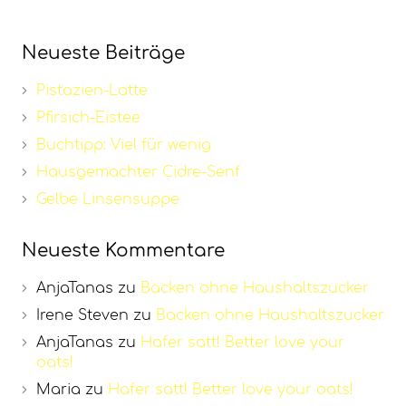
Neueste Beiträge
Pistazien-Latte
Pfirsich-Eistee
Buchtipp: Viel für wenig
Hausgemachter Cidre-Senf
Gelbe Linsensuppe
Neueste Kommentare
AnjaTanas
zu
Backen ohne Haushaltszucker
Irene Steven
zu
Backen ohne Haushaltszucker
AnjaTanas
zu
Hafer satt! Better love your
oats!
Maria
zu
Hafer satt! Better love your oats!