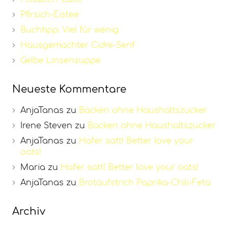
Pfirsich-Eistee
Buchtipp: Viel für wenig
Hausgemachter Cidre-Senf
Gelbe Linsensuppe
Neueste Kommentare
AnjaTanas
zu
Backen ohne Haushaltszucker
Irene Steven
zu
Backen ohne Haushaltszucker
AnjaTanas
zu
Hafer satt! Better love your
oats!
Maria
zu
Hafer satt! Better love your oats!
AnjaTanas
zu
Brotaufstrich Paprika-Chili-Feta
Archiv