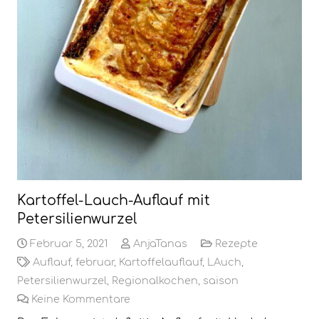
Kartoffel-Lauch-Auflauf mit
Petersilienwurzel
Februar 5, 2021
AnjaTanas
Rezepte
Auflauf
,
februar
,
Kartoffelauflauf
,
LAuch
,
Petersilienwurzel
,
Regionalkochen
,
saison
Keine Kommentare