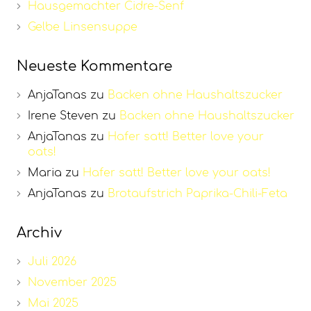
Hausgemachter Cidre-Senf
Gelbe Linsensuppe
Neueste Kommentare
AnjaTanas
zu
Backen ohne Haushaltszucker
Irene Steven
zu
Backen ohne Haushaltszucker
AnjaTanas
zu
Hafer satt! Better love your
oats!
Maria
zu
Hafer satt! Better love your oats!
AnjaTanas
zu
Brotaufstrich Paprika-Chili-Feta
Archiv
Juli 2026
November 2025
Mai 2025