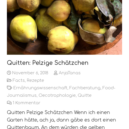
Quitten: Pelzige Schätzchen
November 6, 2018
AnjaTanas
Facts
,
Rezepte
Ernährungswissenschaft
,
Fachberatung
,
Food-
Journalismus
,
Oecotrophologie
,
Quitte
1
Kommentar
Quitten Pelzige Schätzchen Wenn ich einen
Garten hätte, ach ja, dann gäbe es dort einen
Quittenbaum. An dem würden die gelben