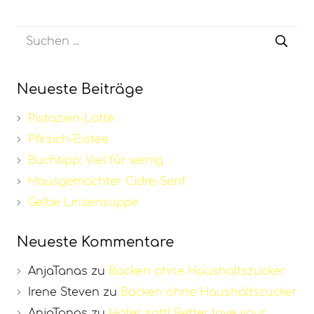
Neueste Beiträge
Pistazien-Latte
Pfirsich-Eistee
Buchtipp: Viel für wenig
Hausgemachter Cidre-Senf
Gelbe Linsensuppe
Neueste Kommentare
AnjaTanas
zu
Backen ohne Haushaltszucker
Irene Steven
zu
Backen ohne Haushaltszucker
AnjaTanas
zu
Hafer satt! Better love your