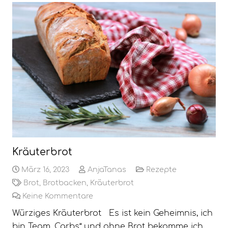
Kräuterbrot
März 16, 2023
AnjaTanas
Rezepte
Brot
,
Brotbacken
,
Kräuterbrot
Keine Kommentare
Würziges Kräuterbrot Es ist kein Geheimnis, ich
bin Team „Carbs“ und ohne Brot bekomme ich