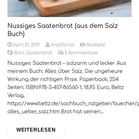
Nussiges Saatenbrot (aus dem Salz
Buch)
April 21, 2019
AnjaTanas
Rezepte
Brot
,
Saatenbrot
2
Kommentare
Nussiges Saatenbrot – salzarm und lecker Aus
meinem Buch: Alles über Salz. Die ungeheure
Wirkung der richtigen Prise. Paperback; 254
Seiten; ISBN:978-3-407-86560-1; 18,95 Euro, Beltz
Verlag.
https://www.beltz.de/sachbuch_ratgeber/buecher/p
alles_ueber_salz.htm Brot hat seinen…
WEITERLESEN