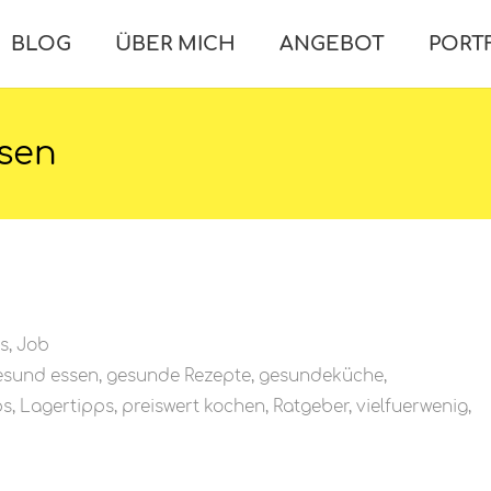
BLOG
ÜBER MICH
ANGEBOT
PORT
sen
s
,
Job
esund essen
,
gesunde Rezepte
,
gesundeküche
,
ps
,
Lagertipps
,
preiswert kochen
,
Ratgeber
,
vielfuerwenig
,