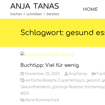
HOME
Schlagwort:
gesund es
Buchtipp: Viel für wenig
November 25, 2025
AnjaTanas
Fact
einfache Rezepte
,
Expertentipps
,
gesund
,
g
Gesundheitskost
,
günstige Rezepte
,
Küchentip
WDR
Keine Kommentare