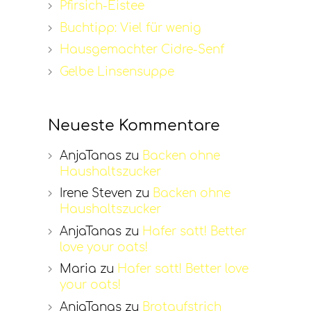
Pfirsich-Eistee
Buchtipp: Viel für wenig
Hausgemachter Cidre-Senf
Gelbe Linsensuppe
Neueste Kommentare
AnjaTanas
zu
Backen ohne
Haushaltszucker
Irene Steven
zu
Backen ohne
Haushaltszucker
AnjaTanas
zu
Hafer satt! Better
love your oats!
Maria
zu
Hafer satt! Better love
your oats!
AnjaTanas
zu
Brotaufstrich