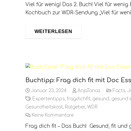
Viel für wenig! Das 2. Buch! Viel für weni
Kochbuch zur WDR-Sendung „Viel für wenig
WEITERLESEN
Buchtipp: Frag dich fit mit Doc E
Januar 23, 2024
AnjaTanas
Facts
,
J
Expertentipps
,
fragdichfit
,
gesund
,
gesund 
Gesundheitskost
,
Ratgeber
,
WDR
Keine Kommentare
Frag dich fit – Das Buch! Gesund, fit und 