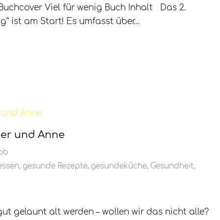
g Buchcover Viel für wenig Buch Inhalt Das 2.
“ ist am Start! Es umfasst über…
sser und Anne
ob
essen
,
gesunde Rezepte
,
gesundeküche
,
Gesundheit
,
gut gelaunt alt werden – wollen wir das nicht alle?