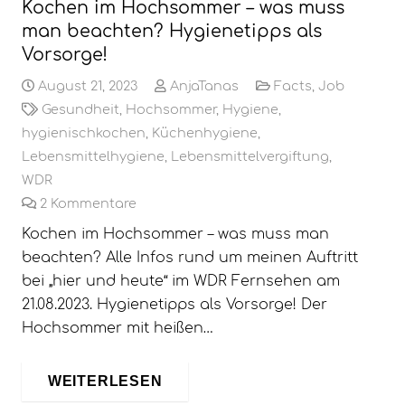
Kochen im Hochsommer – was muss
man beachten? Hygienetipps als
Vorsorge!
August 21, 2023
AnjaTanas
Facts
,
Job
Gesundheit
,
Hochsommer
,
Hygiene
,
hygienischkochen
,
Küchenhygiene
,
Lebensmittelhygiene
,
Lebensmittelvergiftung
,
WDR
2
Kommentare
Kochen im Hochsommer – was muss man
beachten? Alle Infos rund um meinen Auftritt
bei „hier und heute“ im WDR Fernsehen am
21.08.2023. Hygienetipps als Vorsorge! Der
Hochsommer mit heißen…
WEITERLESEN