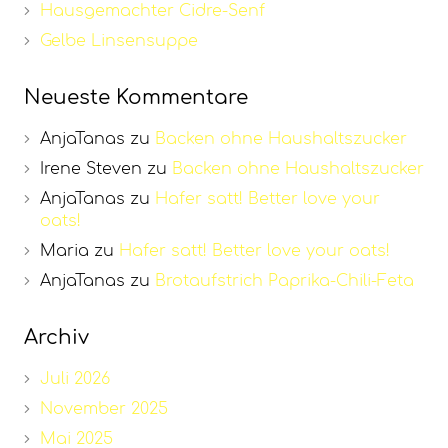
Hausgemachter Cidre-Senf
Gelbe Linsensuppe
Neueste Kommentare
AnjaTanas
zu
Backen ohne Haushaltszucker
Irene Steven
zu
Backen ohne Haushaltszucker
AnjaTanas
zu
Hafer satt! Better love your
oats!
Maria
zu
Hafer satt! Better love your oats!
AnjaTanas
zu
Brotaufstrich Paprika-Chili-Feta
Archiv
Juli 2026
November 2025
Mai 2025