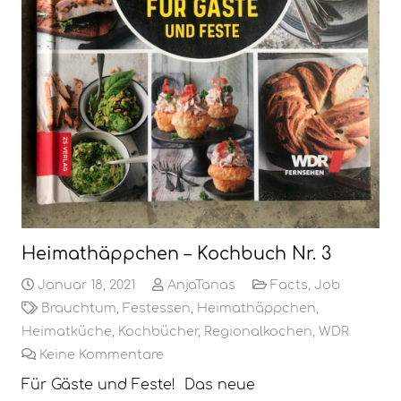
Heimathäppchen – Kochbuch Nr. 3
Januar 18, 2021
AnjaTanas
Facts
,
Job
Brauchtum
,
Festessen
,
Heimathäppchen
,
Heimatküche
,
Kochbücher
,
Regionalkochen
,
WDR
Keine Kommentare
Für Gäste und Feste! Das neue