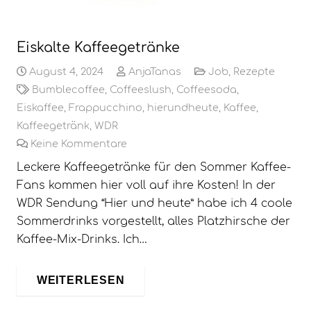
Eiskalte Kaffeegetränke
August 4, 2024
AnjaTanas
Job
,
Rezepte
Bumblecoffee
,
Coffeeslush
,
Coffeesoda
,
Eiskaffee
,
Frappucchino
,
hierundheute
,
Kaffee
,
Kaffeegetränk
,
WDR
Keine Kommentare
Leckere Kaffeegetränke für den Sommer Kaffee-
Fans kommen hier voll auf ihre Kosten! In der
WDR Sendung “Hier und heute” habe ich 4 coole
Sommerdrinks vorgestellt, alles Platzhirsche der
Kaffee-Mix-Drinks. Ich…
WEITERLESEN