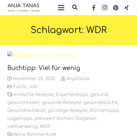
Schlagwort:
WDR
Buchtipp: Viel für wenig
November 25, 2025
AnjaTanas
Facts
,
Job
einfache Rezepte
,
Expertentipps
,
gesund
,
gesund essen
,
gesunde Rezepte
,
gesundeküche
,
Gesundheitskost
,
günstige Rezepte
,
Küchentipps
,
Lagertipps
,
preiswert kochen
,
Ratgeber
,
vielfuerwenig
,
WDR
Keine Kommentare