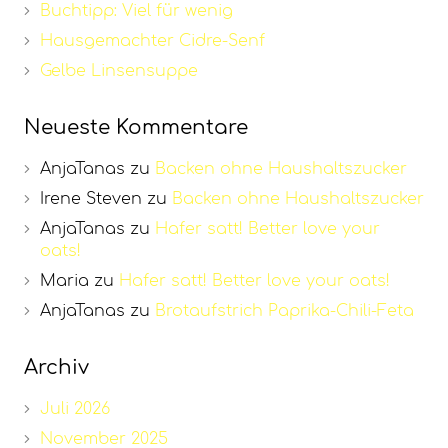
Buchtipp: Viel für wenig
Hausgemachter Cidre-Senf
Gelbe Linsensuppe
Neueste Kommentare
AnjaTanas
zu
Backen ohne Haushaltszucker
Irene Steven
zu
Backen ohne Haushaltszucker
AnjaTanas
zu
Hafer satt! Better love your
oats!
Maria
zu
Hafer satt! Better love your oats!
AnjaTanas
zu
Brotaufstrich Paprika-Chili-Feta
Archiv
Juli 2026
November 2025